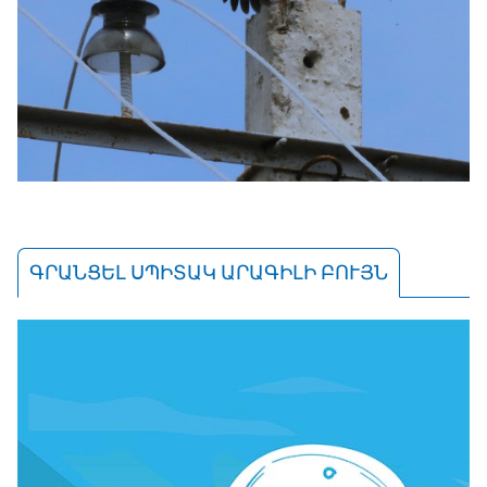
ԳՐԱՆՑԵԼ ՍՊԻՏԱԿ ԱՐԱԳԻԼԻ ԲՈՒՅՆ