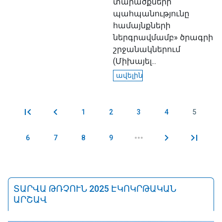
տարածքների
պահպանությունը
համայնքների
ներգրավմամբ» ծրագրի
շրջանակներում
(Միխայել...
ավելին
1
2
3
4
5
Էջեր
6
7
8
9
ՏԱՐՎԱ ԹՌՉՈՒՆ 2025 ԷԿՈԿՐԹԱԿԱՆ
ԱՐՇԱՎ