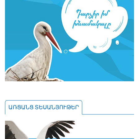
ԱՌՑԱՆՑ ՏԵՍԱՆՅՈՒԹԵՐ