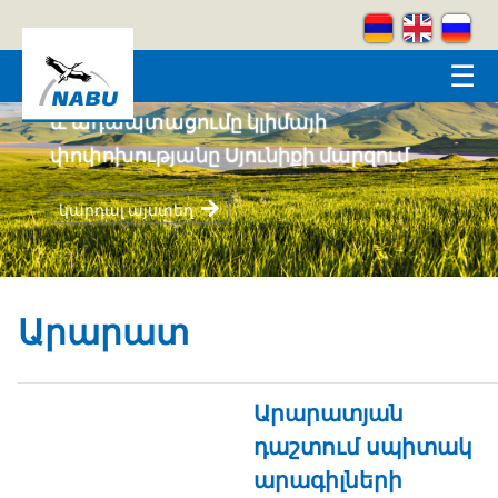
Skip to main content
☰
Կրեատիվ լեռներ
կարդալ այստեղ
Արարատ
Արարատյան
դաշտում սպիտակ
արագիլների