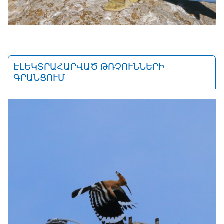
ԷԼԵԿՏՐԱՀԱՐՎԱԾ ԹՌՉՈՒՆՆԵՐԻ
ԳՐԱՆՑՈՒՄ