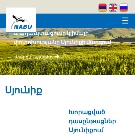
Skip to main content
☰
Կրեատիվ լեռներ
կարդալ այստեղ
Սյունիք
Խորացված
դասընթացներ
Սյունիքում