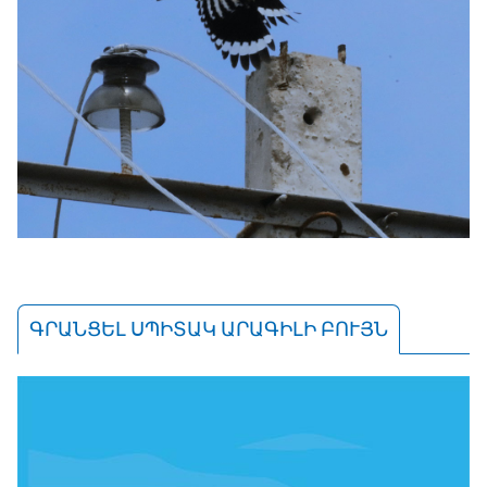
ԳՐԱՆՑԵԼ ՍՊԻՏԱԿ ԱՐԱԳԻԼԻ ԲՈՒՅՆ