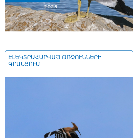
ԷԼԵԿՏՐԱՀԱՐՎԱԾ ԹՌՉՈՒՆՆԵՐԻ
ԳՐԱՆՑՈՒՄ