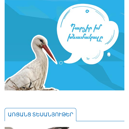
ԱՌՑԱՆՑ ՏԵՍԱՆՅՈՒԹԵՐ