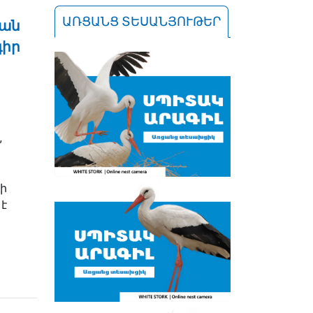
ԱՌՑԱՆՑ ՏԵՍԱՆՅՈՒԹԵՐ
յան
գիր
,
ի
է