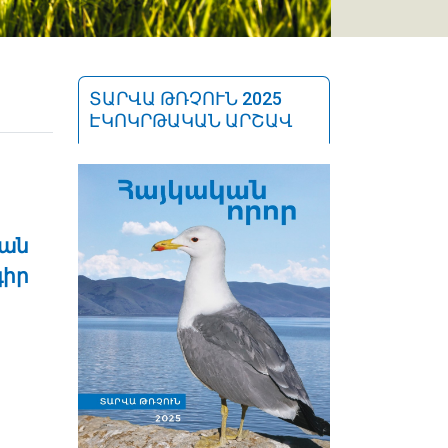
ՏԱՐՎԱ ԹՌՉՈՒՆ 2025
ԷԿՈԿՐԹԱԿԱՆ ԱՐՇԱՎ
յան
գիր