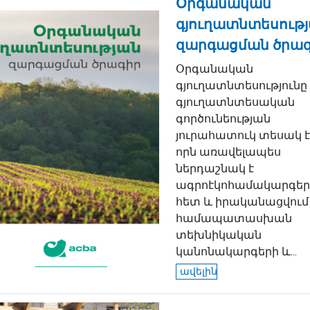
Օրգանական
գյուղատնտեսութ
զարգացման ծրա
Օրգանական
գյուղատնտեսությունը
գյուղատնտեսական
գործունեության
յուրահատուկ տեսակ է
որն առավելապես
ներդաշնակ է
ագրոէկոհամակարգեր
հետ և իրականացվում 
համապատասխան
տեխնիկական
կանոնակարգերի և...
ավելին