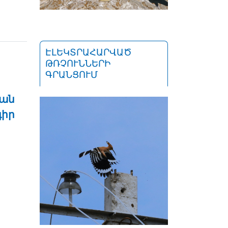
ԷԼԵԿՏՐԱՀԱՐՎԱԾ
ԹՌՉՈՒՆՆԵՐԻ
ԳՐԱՆՑՈՒՄ
յան
գիր