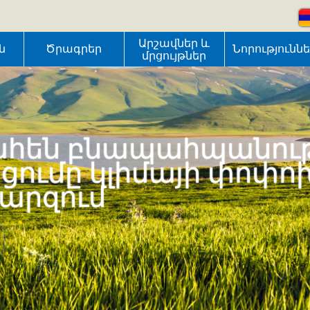
Արշավներ և
ն
Ծրագրեր
Նորությունն
մրցույթներ
լեռներ