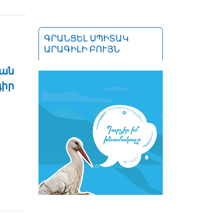
ԳՐԱՆՑԵԼ ՍՊԻՏԱԿ
ԱՐԱԳԻԼԻ ԲՈՒՅՆ
յան
գիր