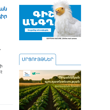
յան
գիր
,
ՄՐՑՈՒՅԹՆԵՐ
ի
է