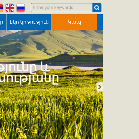
Enter your keywords
եր
Էկո կրթություն
Կապ