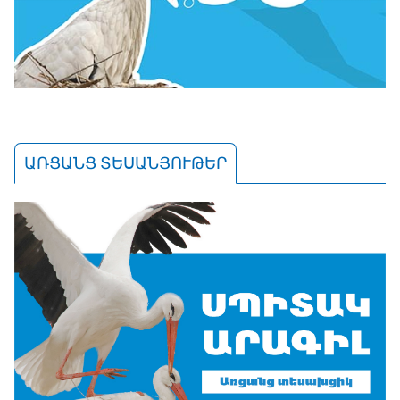
ԱՌՑԱՆՑ ՏԵՍԱՆՅՈՒԹԵՐ