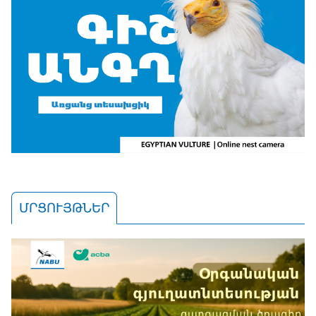
ՄՐՑՈՒՅԹՆԵՐ