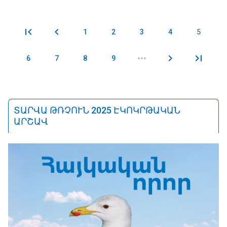
1
2
3
4
5
Էջեր
6
7
8
9
ՏԱՐՎԱ ԹՌՉՈՒՆ 2025 ԷԿՈԿՐԹԱԿԱՆ
ԱՐՇԱՎ