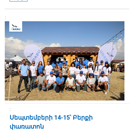
Սեպտեմբերի 14-15՝ Բերքի
փառատոն