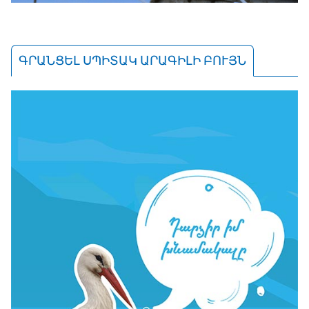
ԳՐԱՆՑԵԼ ՍՊԻՏԱԿ ԱՐԱԳԻԼԻ ԲՈՒՅՆ