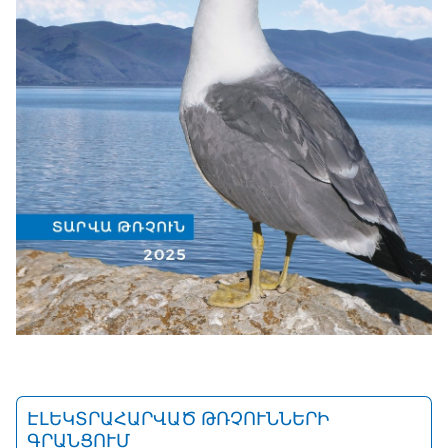
ԷԼԵԿՏՐԱՀԱՐՎԱԾ ԹՌՉՈՒՆՆԵՐԻ
ԳՐԱՆՑՈՒՄ