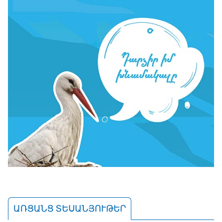
ԱՌՑԱՆՑ ՏԵՍԱՆՅՈՒԹԵՐ