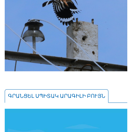
ԳՐԱՆՑԵԼ ՍՊԻՏԱԿ ԱՐԱԳԻԼԻ ԲՈՒՅՆ