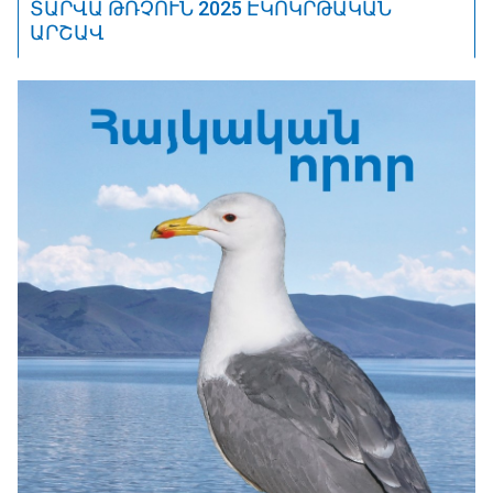
ՏԱՐՎԱ ԹՌՉՈՒՆ 2025 ԷԿՈԿՐԹԱԿԱՆ
ԱՐՇԱՎ