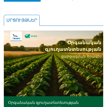
ՄՐՑՈՒՅԹՆԵՐ
Օրգանական գյուղատնտեսության