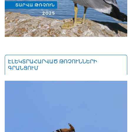
ԷԼԵԿՏՐԱՀԱՐՎԱԾ ԹՌՉՈՒՆՆԵՐԻ
ԳՐԱՆՑՈՒՄ