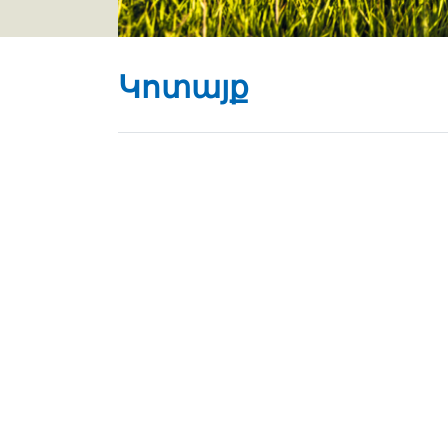
Կոտայք