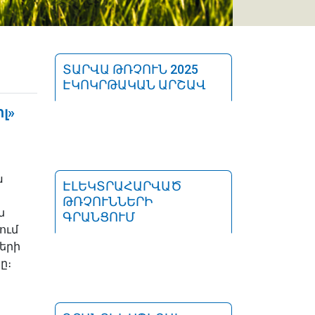
ՏԱՐՎԱ ԹՌՉՈՒՆ 2025
ԷԿՈԿՐԹԱԿԱՆ ԱՐՇԱՎ
լ»
ա
ԷԼԵԿՏՐԱՀԱՐՎԱԾ
ԹՌՉՈՒՆՆԵՐԻ
ն
ԳՐԱՆՑՈՒՄ
ում
երի
ը։