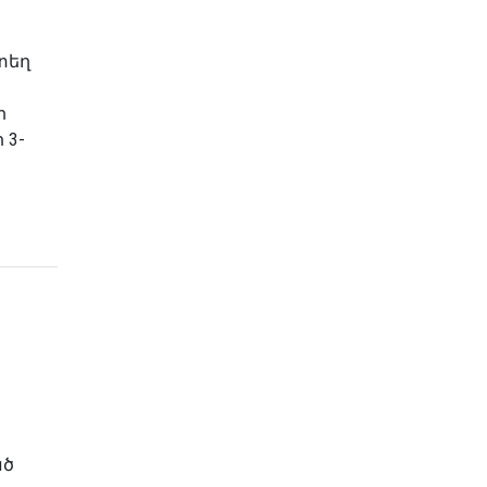
տեղ
ի
 3-
ած