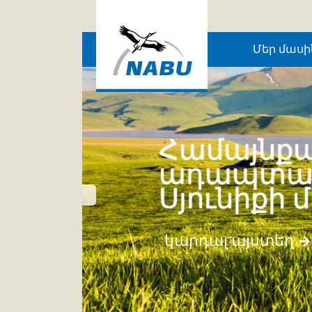
Skip to main content
Մեր մասի
Համայնքա
ադապտացո
Սյունիքի 
կարդալ այստեղ