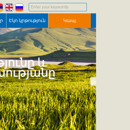
Enter your keywords
եր
Էկո կրթություն
Կապ
յունը և
խությանը