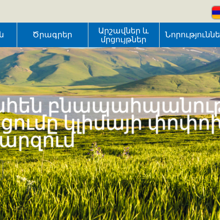
Արշավներ և
ն
Ծրագրեր
Նորությունն
մրցույթներ
հեն բնապահպանութ
ւմը կլիմայի փոփո
մարզում