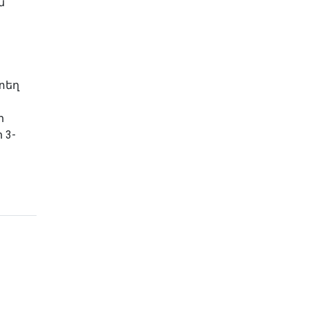
ն
տեղ
ի
 3-