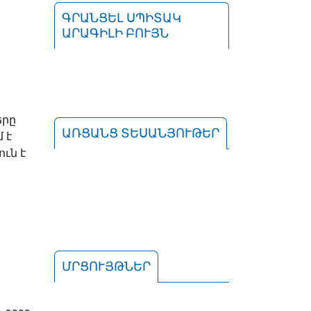
ԳՐԱՆՑԵԼ ՍՊԻՏԱԿ
ԱՐԱԳԻԼԻ ԲՈՒՅՆ
երը
ԱՌՑԱՆՑ ՏԵՍԱՆՅՈՒԹԵՐ
 է
ւն է
ՄՐՑՈՒՅԹՆԵՐ