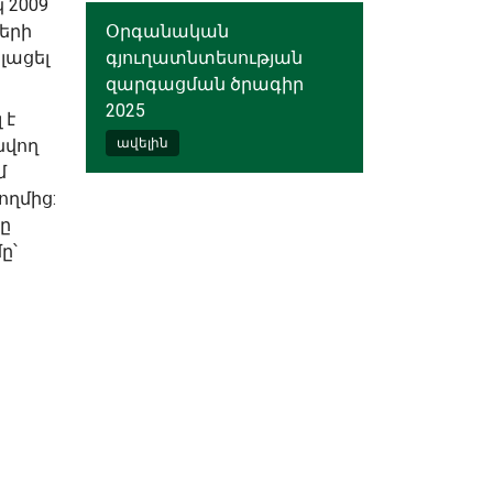
 2009
երի
Օրգանական
լացել
գյուղատնտեսության
զարգացման ծրագիր
2025
 է
նվող
ավելին
մ
ողմից:
ը
ը՝