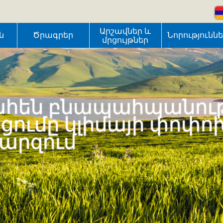
Արշավներ և
ն
Ծրագրեր
Նորությունն
մրցույթներ
հեն բնապահպանութ
ւմը կլիմայի փոփո
մարզում