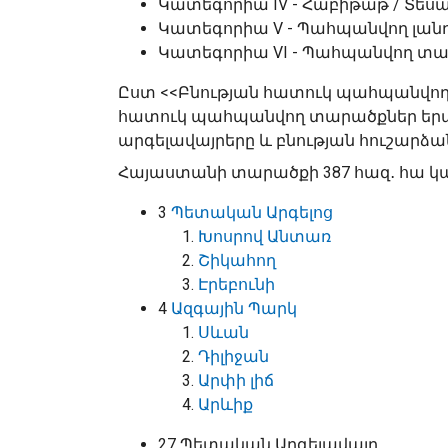
Կատեգորիա IV - Հաբիթաթ / Տե
Կատեգորիա V - Պահպանվող լա
Կատեգորիա VI - Պահպանվող տար
Ըստ <<Բնության հատուկ պահպանվող տ
հատուկ պահպանվող տարածքներ երաշ
արգելավայրերը և բնության հուշարձա
Հայաստանի տարածքի 387 հազ․ հա կա
3
Պետական Արգելոց
Խոսրով Անտառ
Շիկահող
Էրեբունի
4
Ազգային Պարկ
Սևան
Դիլիջան
Արփի լիճ
Արևի
ք
27 Պետական Արգելավայր