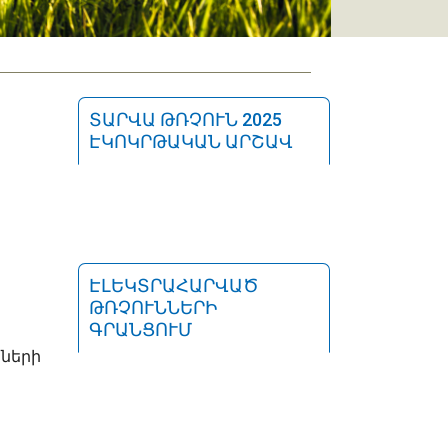
ՏԱՐՎԱ ԹՌՉՈՒՆ 2025
ԷԿՈԿՐԹԱԿԱՆ ԱՐՇԱՎ
ԷԼԵԿՏՐԱՀԱՐՎԱԾ
ԹՌՉՈՒՆՆԵՐԻ
ԳՐԱՆՑՈՒՄ
կների