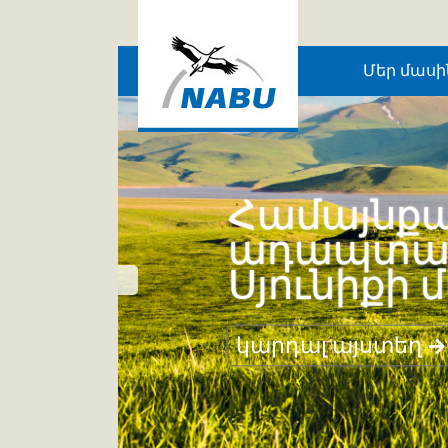
Skip to main content
Մեր մասի
Համայնքա
ադապտացո
Սյունիքի 
կարդալ այստեղ