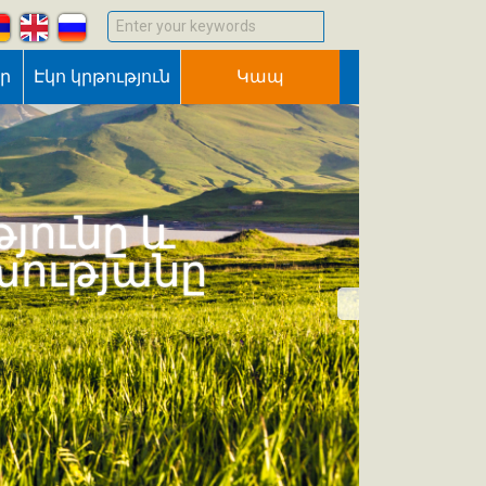
Enter your keywords
եր
Էկո կրթություն
Կապ
յունը և
խությանը