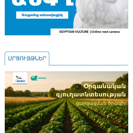
ՄՐՑՈՒՅԹՆԵՐ