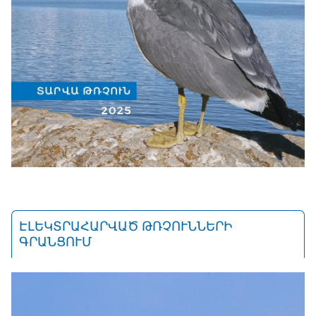
ԷԼԵԿՏՐԱՀԱՐՎԱԾ ԹՌՉՈՒՆՆԵՐԻ
ԳՐԱՆՑՈՒՄ