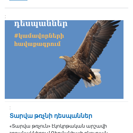
Տարվա թռչնի դեսպաններ
«Տարվա թռչուն» էկոկրթական արշավի