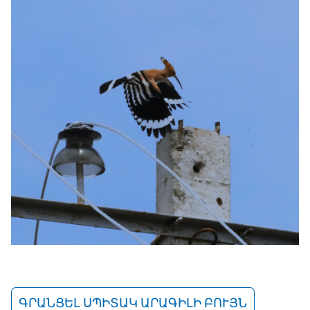
ԳՐԱՆՑԵԼ ՍՊԻՏԱԿ ԱՐԱԳԻԼԻ ԲՈՒՅՆ