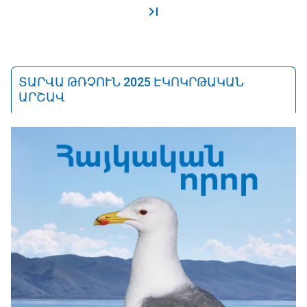
ՏԱՐՎԱ ԹՌՉՈՒՆ 2025 ԷԿՈԿՐԹԱԿԱՆ
ԱՐՇԱՎ