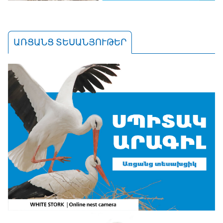
ԱՌՑԱՆՑ ՏԵՍԱՆՅՈՒԹԵՐ